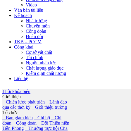
Video
Văn bản tài liệu
Kế hoạch
Nhà trường
Chuyên môn
Công đoàn
Đoàn đội
TKB – PCCM
Công khai
Cơ sở vật chất
Tài chính
Nguồn nhân lực
Chất lượng giáo dục
Kiểm định chất lượng
Liên hệ
Thời khóa biểu
Giới thiệu
Chiến lược phát triển
Lãnh đạo
qua các thời kỳ
Giới thiệu trường
Tổ chức
Ban giám hiệu
Chi bộ
Chi
đoàn
Công đoàn
Đội Thiếu niên
Tiền Phong
Thường trực hội Cha