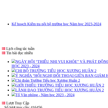
Kế hoạch Kiểm tra nội bộ trường học Năm học 2023-2024
Lịch công tác tuần
Tin bài đọc nhiều
NGÀY HỘI “THIẾU NHI VUI KHỎE” VÀ PHÁT ĐỘNG 
HỌC 2023 - 2024
CHI BỘ TRƯỜNG TIỂU HỌC XƯƠNG HUÂN 2
Ý NGHĨA “HỘI NGHỊ ĐỐI THOẠI GIỮA BAN GIÁM H
Chi đoàn Trường Tiểu học Xương Huân 2
GIỚI THIỆU TRƯỜNG TIỂU HỌC XƯƠNG HUÂN 2
LÃNH ĐẠO TRƯỜNG TIỂU HỌC XƯƠNG HUÂN 2
Tổ Văn phòng - Năm học 2023 - 2024
Lượt Truy Cập
Số lượt truy cập:
416456