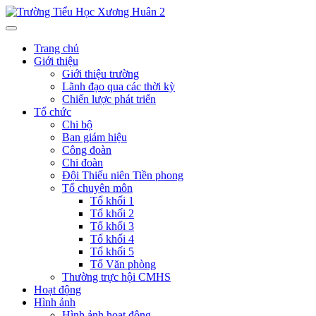
Trang chủ
Giới thiệu
Giới thiệu trường
Lãnh đạo qua các thời kỳ
Chiến lược phát triển
Tổ chức
Chi bộ
Ban giám hiệu
Công đoàn
Chi đoàn
Đội Thiếu niên Tiền phong
Tổ chuyên môn
Tổ khối 1
Tổ khối 2
Tổ khối 3
Tổ khối 4
Tổ khối 5
Tổ Văn phòng
Thường trực hội CMHS
Hoạt động
Hình ảnh
Hình ảnh hoạt động