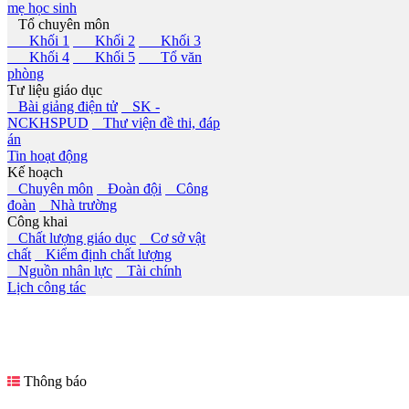
mẹ học sinh
Tổ chuyên môn
Khối 1
Khối 2
Khối 3
Khối 4
Khối 5
Tổ văn
phòng
Tư liệu giáo dục
Bài giảng điện tử
SK -
NCKHSPUD
Thư viện đề thi, đáp
án
Tin hoạt động
Kế hoạch
Chuyên môn
Đoàn đội
Công
đoàn
Nhà trường
Công khai
Chất lượng giáo dục
Cơ sở vật
chất
Kiểm định chất lượng
Nguồn nhân lực
Tài chính
Lịch công tác
Thông báo