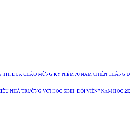
THI ĐUA CHÀO MỪNG KỶ NIỆM 70 NĂM CHIẾN THẮNG ĐIỆN B
IỆU NHÀ TRƯỜNG VỚI HỌC SINH, ĐỘI VIÊN” NĂM HỌC 2023